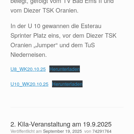
belegt, gefolgt vom TV Bad Ems II und
vom Diezer TSK Oranien.
In der U 10 gewannen die Esterau
Sprinter Platz eins, vor dem Diezer TSK
Oranien „Jumper“ und dem TuS
Niederneisen.
U8_WK20.10.25
Herunterladen
U10_WK20.10.25
Herunterladen
2. Kila-Veranstaltung am 19.9.2025
Veröffentlicht am
September 19, 2025
von
74291764