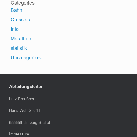
Categories
Bahn
Crosslauf
Info
Marathon
statistik
Uncategorized
Abteilungsleiter
Lutz Preußner
Hans-Wolf-Str. 11
655556 Limburg-Staffel
Impressum