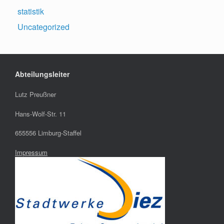
statistik
Uncategorized
Abteilungsleiter
Lutz Preußner
Hans-Wolf-Str. 11
655556 Limburg-Staffel
Impressum