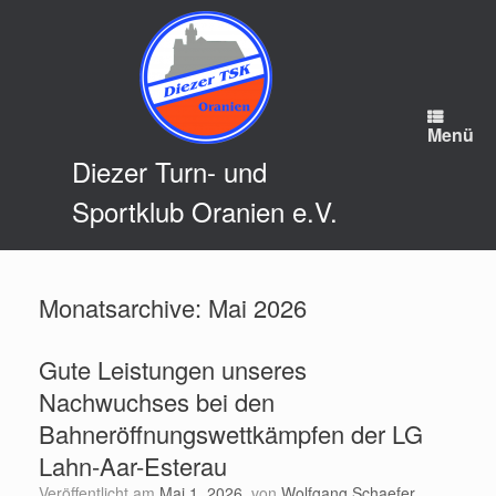
Zum
Inhalt
springen
Menü
Diezer Turn- und
Sportklub Oranien e.V.
Monatsarchive:
Mai 2026
Gute Leistungen unseres
Nachwuchses bei den
Bahneröffnungswettkämpfen der LG
Lahn-Aar-Esterau
Veröffentlicht am
Mai 1, 2026
von
Wolfgang Schaefer