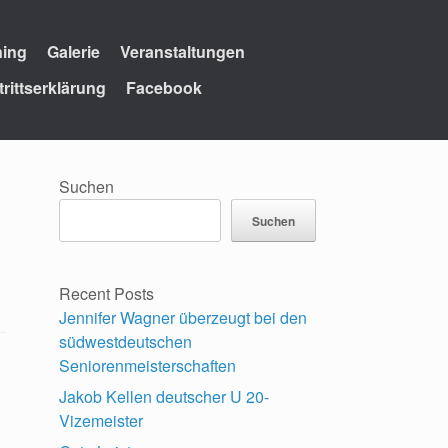
ning
Galerie
Veranstaltungen
trittserklärung
Facebook
Suchen
Suchen
Recent Posts
Jennifer Wagner überzeugt bei den
südwestdeutschen
Seniorenmeisterschaften
Jakob Kellen deutscher U 20-
Vizemeister