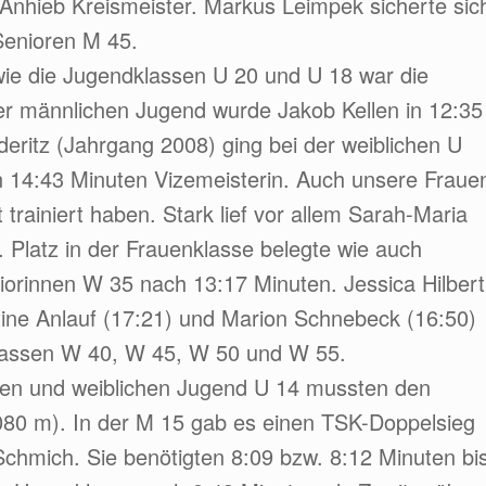
Anhieb Kreismeister. Markus Leimpek sicherte sic
 Senioren M 45.
wie die Jugendklassen U 20 und U 18 war die
er männlichen Jugend wurde Jakob Kellen in 12:35
deritz (Jahrgang 2008) ging bei der weiblichen U
n 14:43 Minuten Vizemeisterin. Auch unsere Fraue
 trainiert haben. Stark lief vor allem Sarah-Maria
. Platz in der Frauenklasse belegte wie auch
iorinnen W 35 nach 13:17 Minuten. Jessica Hilbert
stine Anlauf (17:21) und Marion Schnebeck (16:50)
Klassen W 40, W 45, W 50 und W 55.
hen und weiblichen Jugend U 14 mussten den
80 m). In der M 15 gab es einen TSK-Doppelsieg
hmich. Sie benötigten 8:09 bzw. 8:12 Minuten bi