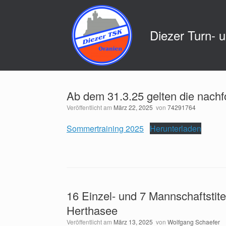
Zum
Inhalt
springen
Diezer Turn- 
Ab dem 31.3.25 gelten die nach
Veröffentlicht am
März 22, 2025
von
74291764
Sommertraining 2025
Herunterladen
16 Einzel- und 7 Mannschaftstit
Herthasee
Veröffentlicht am
März 13, 2025
von
Wolfgang Schaefer