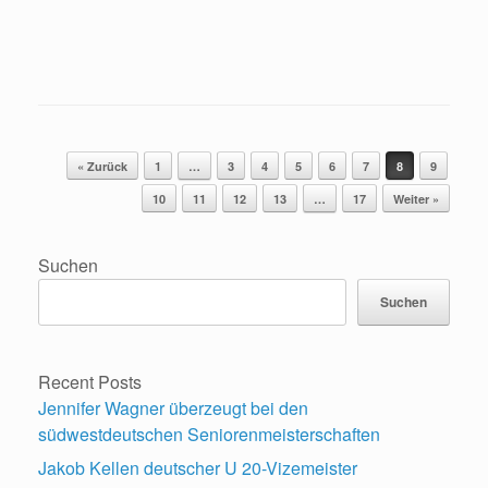
Beitragsnavigation
« Zurück
1
…
3
4
5
6
7
8
9
10
11
12
13
…
17
Weiter »
Suchen
Suchen
Recent Posts
Jennifer Wagner überzeugt bei den
südwestdeutschen Seniorenmeisterschaften
Jakob Kellen deutscher U 20-Vizemeister