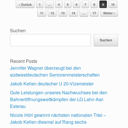
Beitragsnavigation
« Zurück
1
…
4
5
6
7
8
9
10
11
12
13
14
…
17
Weiter »
Suchen
Suchen
Recent Posts
Jennifer Wagner überzeugt bei den
südwestdeutschen Seniorenmeisterschaften
Jakob Kellen deutscher U 20-Vizemeister
Gute Leistungen unseres Nachwuchses bei den
Bahneröffnungswettkämpfen der LG Lahn-Aar-
Esterau
Nicole Hörl gewinnt nächsten nationalen Titel –
Jakob Kellen diesmal auf Rang sechs