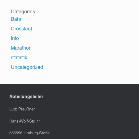
Categories
Bahn
Crosslauf
Info
Marathon
statistik
Uncategorized
Abteilungsleiter
Lutz Preußner
Hans-Wolf-Str. 11
655556 Limburg-Staffel