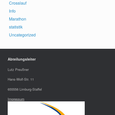
Crosslauf
Info
Marathon
statistik
Uncategorized
Abteilungsleiter
Lutz Preußner
Hans-Wolf-Str. 11
655556 Limburg-Staffel
Impressum