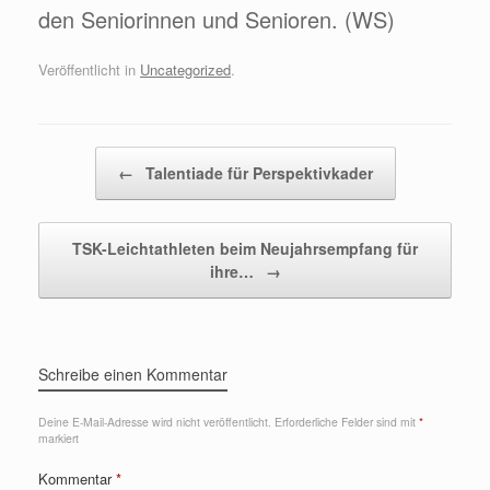
den Seniorinnen und Senioren. (WS)
Veröffentlicht in
Uncategorized
.
Beitragsnavigation
←
Talentiade für Perspektivkader
TSK-Leichtathleten beim Neujahrsempfang für
ihre…
→
Schreibe einen Kommentar
Deine E-Mail-Adresse wird nicht veröffentlicht.
Erforderliche Felder sind mit
*
markiert
Kommentar
*