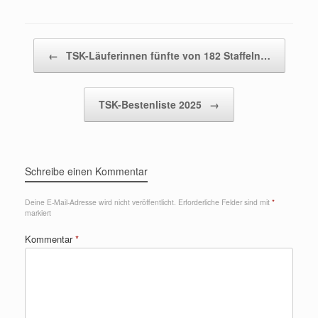
Beitragsnavigation
←
TSK-Läuferinnen fünfte von 182 Staffeln…
TSK-Bestenliste 2025
→
Schreibe einen Kommentar
Deine E-Mail-Adresse wird nicht veröffentlicht.
Erforderliche Felder sind mit
*
markiert
Kommentar
*