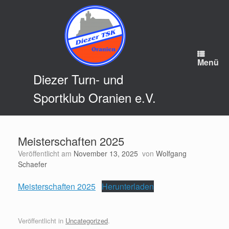
Zum
Inhalt
springen
Menü
Diezer Turn- und
Sportklub Oranien e.V.
Meisterschaften 2025
Veröffentlicht am
November 13, 2025
von
Wolfgang
Schaefer
Meisterschaften 2025
Herunterladen
Veröffentlicht in
Uncategorized
.