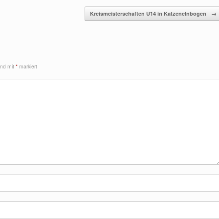
Kreismeisterschaften U14 in Katzenelnbogen
→
sind mit
*
markiert