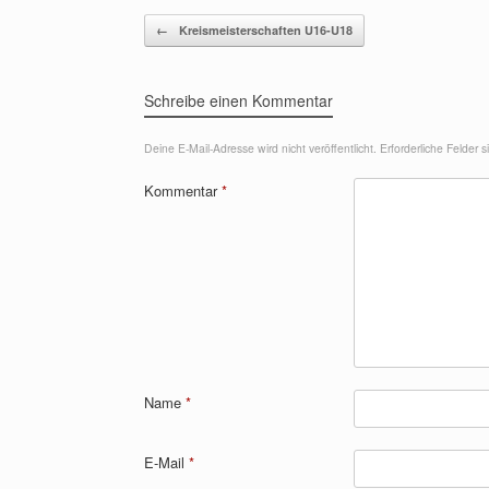
Beitragsnavigation
←
Kreismeisterschaften U16-U18
Schreibe einen Kommentar
Deine E-Mail-Adresse wird nicht veröffentlicht.
Erforderliche Felder 
Kommentar
*
Name
*
E-Mail
*