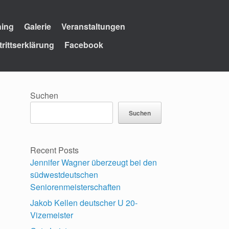
ning
Galerie
Veranstaltungen
trittserklärung
Facebook
Suchen
Suchen
Recent Posts
Jennifer Wagner überzeugt bei den
südwestdeutschen
Seniorenmeisterschaften
Jakob Kellen deutscher U 20-
Vizemeister