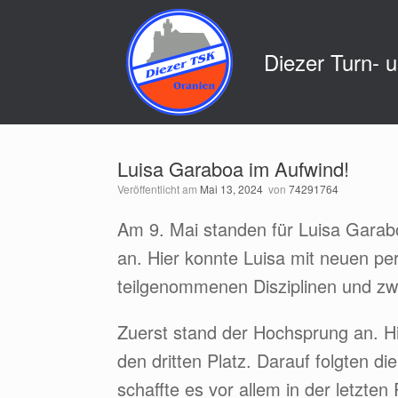
Zum
Inhalt
springen
Diezer Turn- 
Luisa Garaboa im Aufwind!
Veröffentlicht am
Mai 13, 2024
von
74291764
Am 9. Mai standen für Luisa Garabo
an. Hier konnte Luisa mit neuen per
teilgenommenen Disziplinen und zwe
Zuerst stand der Hochsprung an. H
den dritten Platz. Darauf folgten d
schaffte es vor allem in der letzte