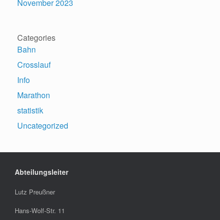
November 2023
Categories
Bahn
Crosslauf
Info
Marathon
statistik
Uncategorized
Abteilungsleiter
Lutz Preußner
Hans-Wolf-Str. 11