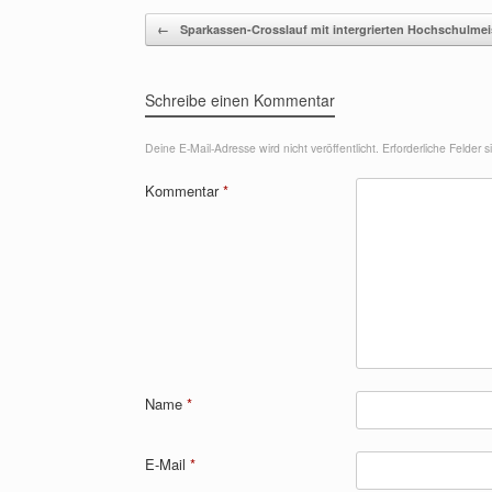
Beitragsnavigation
←
Sparkassen-Crosslauf mit intergrierten Hochschulmei
Schreibe einen Kommentar
Deine E-Mail-Adresse wird nicht veröffentlicht.
Erforderliche Felder 
Kommentar
*
Name
*
E-Mail
*