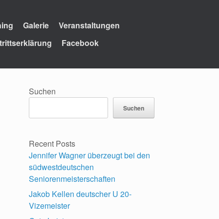
ning
Galerie
Veranstaltungen
trittserklärung
Facebook
Suchen
Suchen
Recent Posts
Jennifer Wagner überzeugt bei den
südwestdeutschen
Seniorenmeisterschaften
Jakob Kellen deutscher U 20-
Vizemeister