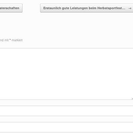
sterschaften
Erstaunlich gute Leistungen beim Herbstsportfest…
→
sind mit
*
markiert