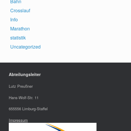
Bahn
Crosslauf
Info
Marathon
statistik
Uncategorized
Abteilungsleiter
Lutz Preußner
Hans-Wolf-Str. 11
655556 Limburg-Staffel
Impressum