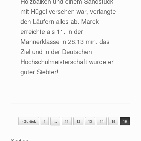
Holzbalken und einem Sandstück
mit Hügel versehen war, verlangte
den Läufern alles ab. Marek
erreichte als 11. in der
Männerklasse in 28:13 min. das
Ziel und in der Deutschen
Hochschulmeisterschaft wurde er
guter Siebter!
Beitragsnavigation
« Zurück
1
…
11
12
13
14
15
16
Suchen